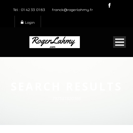
Tél : 01 42 33 01 83
franck@rogerlahmy.fr
Login
SEARCH RESULTS
797581820366