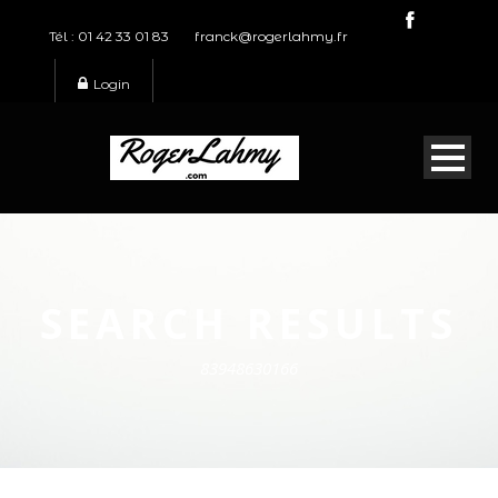
Tél : 01 42 33 01 83
franck@rogerlahmy.fr
Login
SEARCH RESULTS
83948630166