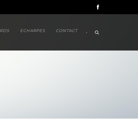
RDS
ECHARPES
CONTACT
•